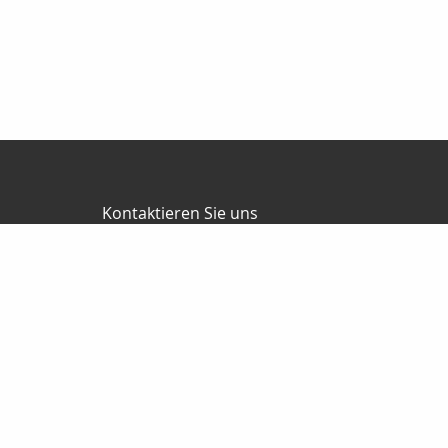
Kontaktieren Sie uns
Hahnemann Versicherungsmakler GmbH
Carsten Hahnemann
Schaper Allee 3
06425 Alsleben (Saale)
03 46 92/28 27 77
01 77/23 32 85 5
info@versicherungsmakler-hahnemann.de
versicherungsmakler-hahnemann.de
Nachricht schreiben