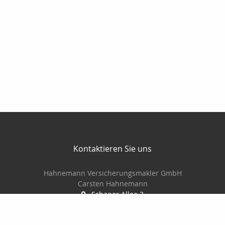
Kontaktieren Sie uns
Hahnemann Versicherungsmakler GmbH
Carsten Hahnemann
Schaper Allee 3
06425 Alsleben (Saale)
03 46 92/28 27 77