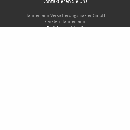
Kontaktieren Sie uns
Hahnemann Versicherungsmakler GmbH
Carsten Hahnemann
Schaper Allee 3
06425 Alsleben (Saale)
03 46 92/28 27 77
01 77/23 32 85 5
info@versicherungsmakler-hahnemann.de
versicherungsmakler-hahnemann.de
Nachricht schreiben
Startseite
Kontakt
Privat