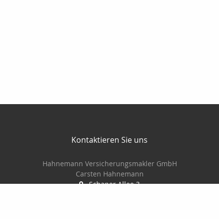
Kontaktieren Sie uns
Hahnemann Versicherungsmakler GmbH
Carsten Hahnemann
Schaper Allee 3
06425 Alsleben (Saale)
03 46 92/28 27 77
01 77/23 32 85 5